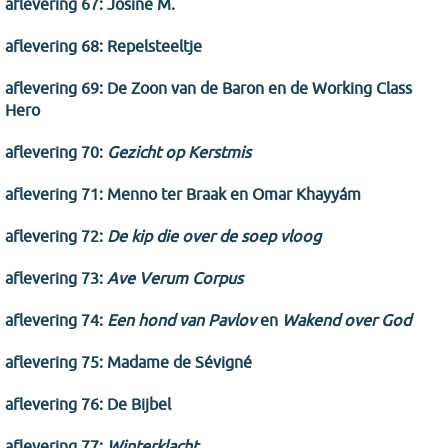
aflevering 67: Josine M.
aflevering 68: Repelsteeltje
aflevering 69: De Zoon van de Baron en de Working Class
Hero
aflevering 70:
Gezicht op Kerstmis
aflevering 71: Menno ter Braak en Omar Khayyám
aflevering 72:
De kip die over de soep vloog
aflevering 73:
Ave Verum Corpus
aflevering 74:
Een hond van Pavlov
en
Wakend over God
aflevering 75: Madame de Sévigné
aflevering 76: De Bijbel
aflevering 77:
Winterklacht