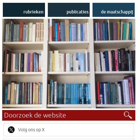
Uit de bibliotheek
Stichting LOUT
Publicaties op
Nieuwsbrieven
Internet
Contact
rubrieken
publicaties
de maatschappij
Volg ons op X