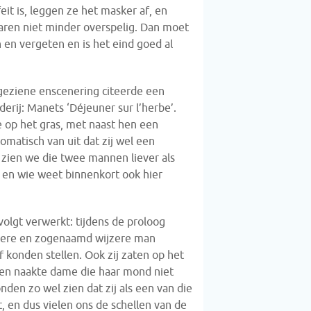
it is, leggen ze het masker af, en
waren niet minder overspelig. Dan moet
en vergeten en is het eind goed al
geziene enscenering citeerde een
derij: Manets ‘Déjeuner sur l’herbe’.
e op het gras, met naast hen een
matisch van uit dat zij wel een
zien we die twee mannen liever als
 en wie weet binnenkort ook hier
olgt verwerkt: tijdens de proloog
udere en zogenaamd wijzere man
 konden stellen. Ook zij zaten op het
een naakte dame die haar mond niet
nden zo wel zien dat zij als een van die
 en dus vielen ons de schellen van de