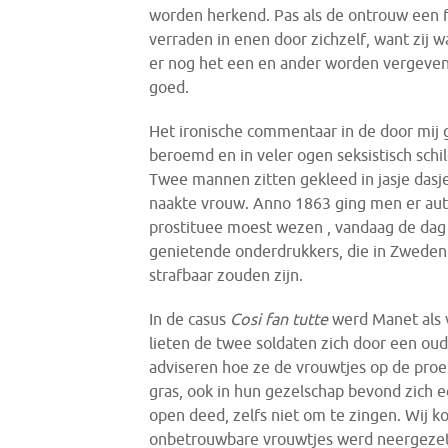
worden herkend. Pas als de ontrouw een fe
verraden in enen door zichzelf, want zij 
er nog het een en ander worden vergeven 
goed.
Het ironische commentaar in de door mij 
beroemd en in veler ogen seksistisch schil
Twee mannen zitten gekleed in jasje dasj
naakte vrouw. Anno 1863 ging men er auto
prostituee moest wezen , vandaag de dag 
genietende onderdrukkers, die in Zweden
strafbaar zouden zijn.
In de casus
Cosi fan tutte
werd Manet als v
lieten de twee soldaten zich door een o
adviseren hoe ze de vrouwtjes op de proef
gras, ook in hun gezelschap bevond zich 
open deed, zelfs niet om te zingen. Wij ko
onbetrouwbare vrouwtjes werd neergezet,