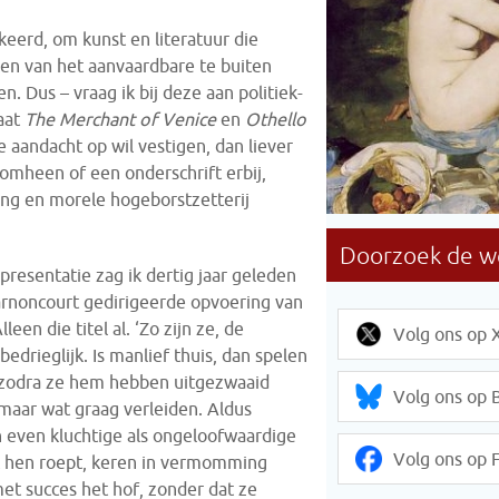
rkeerd, om kunst en literatuur die
n van het aanvaardbare te buiten
. Dus – vraag ik bij deze aan politiek-
laat
The Merchant of Venice
en
Othello
e aandacht op wil vestigen, dan liever
romheen of een onderschrift erbij,
ging en morele hogeborstzetterij
presentatie zag ik dertig jaar geleden
arnoncourt gedirigeerde opvoering van
leen die titel al. ‘Zo zijn ze, de
Volg ons op 
bedrieglijk. Is manlief thuis, dan spelen
 zodra ze hem hebben uitgezwaaid
Volg ons op 
 maar wat graag verleiden. Aldus
n even kluchtige als ongeloofwaardige
Volg ons op 
ht hen roept, keren in vermomming
et succes het hof, zonder dat ze