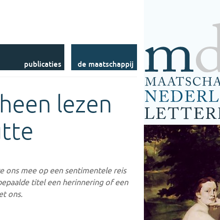
Commissies
Levensberichten
Fellowships
Accolade (voorheen
Bibliotheek
NLM)
Prijzen
Tijdschrift voor
DBNL
Nederlandse Taal- en
Letterkunde
Stichting LOUT
Publicaties op Internet
Contact
publicaties
de maatschappij
 heen lezen
utte
e ons mee op een sentimentele reis
bepaalde titel een herinnering of een
et ons.