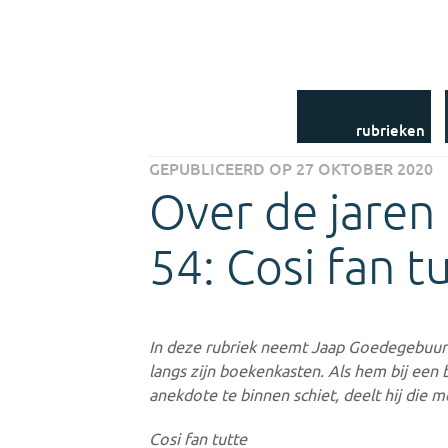
Dames in Data
Accolade Digitaal
Uit het Jaarboek-
archief
Uit het NLM-archief
Uit de bibliotheek
Nieuwsbrieven
rubrieken
GEPUBLICEERD OP 27 OKTOBER 2020
Over de jaren
54: Cosi fan t
In deze rubriek neemt Jaap Goedegebuur
langs zijn boekenkasten. Als hem bij een 
anekdote te binnen schiet, deelt hij die m
Cosi fan tutte