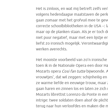
Het is zinloos, en wat mij betreft zelfs ve
volgens hedendaagse maatstaven de perke
gaan zomaar met het grofvuil mee te geven
correcte schoolbibliotheken in de USA –: 
maar op de planken staan. Als je er toch d
niet puur negatief, maar met een lijstje e
liefst zo ironisch mogelijk. Verontwaardi
werken averechts.
Het mooiste voorbeeld van zo’n ironische 
toen ik in de Nationale Opera een door H
Mozarts opera
Cosi fan tutte
bijwoonde. Al
vrouwtjes’, dat wil zeggen: schijnheilig en 
ze warme liefde en eeuwige trouw, maar
gaan haren en zinnen los en laten ze zich
Mozarts librettist Lorenzo da Ponte in ee
intrige: twee soldaten doen alsof de plic
terug naar hun verloofdes en maken die m