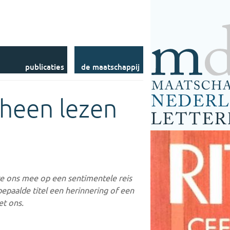
Commissies
Levensberichten
Fellowships
Accolade (voorheen
Bibliotheek
NLM)
Prijzen
Tijdschrift voor
DBNL
Nederlandse Taal- en
Letterkunde
Stichting LOUT
Publicaties op Internet
Contact
publicaties
de maatschappij
 heen lezen
e ons mee op een sentimentele reis
bepaalde titel een herinnering of een
et ons.