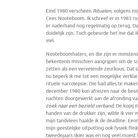
Eind 1980 verscheen
Rituelen,
volgens mi
Cees Nooteboom. Ik schreef er in 1983 ru
er naderhand nog regelmatig op terug. D
duidelijk zijn. Toch gebeurde het me dat ik
viel.
Nooteboomhaters, en die zijn er minstens 
bekentenis misschien aangrijpen om de sc
zetten als een vervelende zeurkous. Dat l
nu beperk ik me tot een mogelijke verklari
rituele narcolepsie. Die had alles te mak
december 1980 kon afreizen naar de besn
nachten doorgewerkt aan de afronding va
zoek naar een bezield verband.
De kopij m
handen van de drukker zijn, wilde ik vie
mijn tandvlees haalde ik de deadline. Eenm
mijn geestelijke uitputting ook fysiek fli
tweedejaars skiër was en nog veel moest le