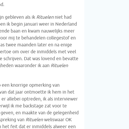
nd.
jn gebleven als ik
Rituelen
niet had
en ik begin januari weer in Nederland
isende baan en kwam nauwelijks meer
door mij te behandelen collegestof en
as twee maanden later en na enige
ertoe om over de inmiddels met veel
e schrijven. Dat was lovend en bevatte
gheden waaronder ik aan
Rituelen
p een knorrige opmerking van
an dat jaar ontmoette ik hem in het
 allebei optreden, ik als interviewer
erwijl ik me backstage zat voor te
even, en maakte van de gelegenheid
espreking van
Rituelen
weliswaar OK
het feit dat er inmiddels alweer een