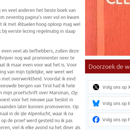
j en veel anderen het beste boek van
im zeventig pagina’s over vol en kwam
at ik met
Rituelen
hoog oploop mag wel
 bij eerste lezing regelmatig in slaap
even veel als liefhebbers, zullen deze
hrijver nog wat prominenter neer te
aat ik maar even voor wat het is. Voor
ng van mijn tijdelijke, wie weet wel
en met overwerktheid. Voordat ik eind
eeuwde bergen van Tirol had ik hele
Volg ons op 
n mijn proefschrift over Marsman,
Op
oest voor het nieuwe jaar beslist in
Volg ons op 
r maanden later kunnen promoveren. Op
aal in de ijle Alpenlucht, waar ik na
Volg ons op 
nk op de proef werd gesteld nu ik pas
ren, viel ik elke avond na het diner als