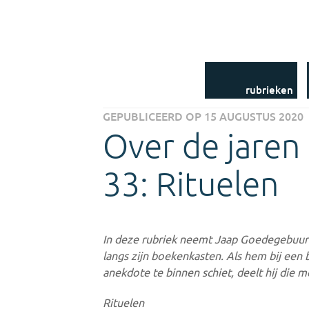
Dames in Data
Accolade Digitaal
Uit het Jaarboek-
archief
Uit het NLM-archief
Uit de bibliotheek
Nieuwsbrieven
rubrieken
GEPUBLICEERD OP 15 AUGUSTUS 2020
Over de jaren
33: Rituelen
In deze rubriek neemt Jaap Goedegebuur
langs zijn boekenkasten. Als hem bij een 
anekdote te binnen schiet, deelt hij die m
Rituelen