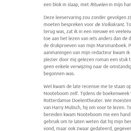
een blok in slaap, met
Rituelen
in mijn ha
Deze leeservaring zou zonder gevolgen zi
moeten bespreken voor
de Volkskrant.
To
terug was, zat ik in een nieuwe en veele
toe aan het lezen van iets anders dan de 
de drukproeven van mijn Marsmanboek. P
aanmaningen van mijn redacteur kwam ik 
plezier door mij gelezen roman een stuk t
geen enkele verwijzing naar de omstandi
begonnen was.
Wel kwam de late recensie me te staan o
Nooteboom zelf. Tijdens de boekenweek v
Rotterdamse Doelentheater. We moesten er
van Harry Mulisch, hij om voor te lezen. T
bereiden kwam Nooteboom me een hand g
gebruik om te laten weten dat hij mijn b
vond, maar ook zwaar gedateerd, gegeven 