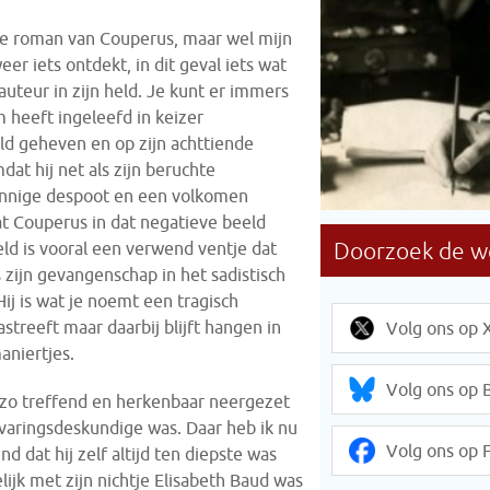
ste roman van Couperus, maar wel mijn
eer iets ontdekt, in dit geval iets wat
uteur in zijn held. Je kunt er immers
 heeft ingeleefd in keizer
ild geheven en op zijn achttiende
t hij net als zijn beruchte
innige despoot en een volkomen
t Couperus in dat negatieve beeld
eld is vooral een verwend ventje dat
ks zijn gevangenschap in het sadistisch
ij is wat je noemt een tragisch
streeft maar daarbij blijft hangen in
Volg ons op 
aniertjes.
Volg ons op 
is zo treffend en herkenbaar neergezet
rvaringsdeskundige was. Daar heb ik nu
Volg ons op 
ind dat hij zelf altijd ten diepste was
ijk met zijn nichtje Elisabeth Baud was