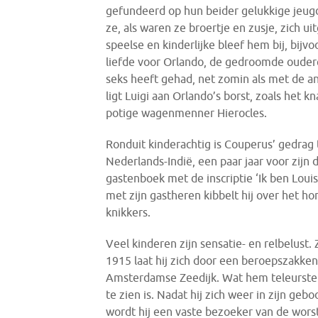
gefundeerd op hun beider gelukkige jeug
ze, als waren ze broertje en zusje, zich ui
speelse en kinderlijke bleef hem bij, bijvo
liefde voor Orlando, de gedroomde oudere
seks heeft gehad, net zomin als met de an
ligt Luigi aan Orlando’s borst, zoals het 
potige wagenmenner Hierocles.
Ronduit kinderachtig is Couperus’ gedrag 
Nederlands-Indië, een paar jaar voor zijn d
gastenboek met de inscriptie ‘Ik ben Louis
met zijn gastheren kibbelt hij over het h
knikkers.
Veel kinderen zijn sensatie- en relbelust. 
1915 laat hij zich door een beroepszakken
Amsterdamse Zeedijk. Wat hem teleurstelt
te zien is. Nadat hij zich weer in zijn ge
wordt hij een vaste bezoeker van de wors