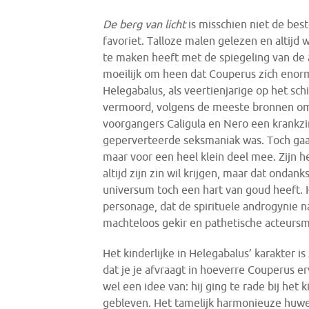
De berg van licht
is misschien niet de be
favoriet. Talloze malen gelezen en altijd w
te maken heeft met de spiegeling van de a
moeilijk om heen dat Couperus zich enorm
Helegabalus, als veertienjarige op het sch
vermoord, volgens de meeste bronnen omda
voorgangers Caligula en Nero een krankz
geperverteerde seksmaniak was. Toch gaa
maar voor een heel klein deel mee. Zijn h
altijd zijn zin wil krijgen, maar dat ondan
universum toch een hart van goud heeft. H
personage, dat de spirituele androgynie na
machteloos gekir en pathetische acteursm
Het kinderlijke in Helegabalus’ karakter 
dat je je afvraagt in hoeverre Couperus e
wel een idee van: hij ging te rade bij het k
gebleven. Het tamelijk harmonieuze huwel