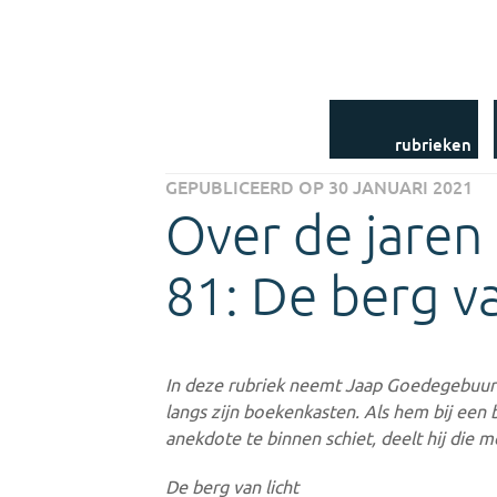
Dames in Data
Accolade Digitaal
Uit het Jaarboek-
archief
Uit het NLM-archief
Uit de bibliotheek
Nieuwsbrieven
rubrieken
GEPUBLICEERD OP 30 JANUARI 2021
Over de jaren
81: De berg va
In deze rubriek neemt Jaap Goedegebuur
langs zijn boekenkasten. Als hem bij een 
anekdote te binnen schiet, deelt hij die m
De berg van licht