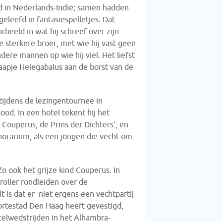
d in Nederlands-Indië; samen hadden
tgeleefd in fantasiespelletjes. Dat
orbeeld in wat hij schreef over zijn
 sterkere broer, met wie hij vast geen
dere mannen op wie hij viel. Het liefst
knaapje Helegabalus aan de borst van de
tijdens de lezingentournee in
ood. In een hotel tekent hij het
 Couperus, de Prins der Dichters’, en
onorarium, als een jongen die vecht om
Zo ook het grijze kind Couperus. In
roller rondleiden over de
 is dat er niet ergens een vechtpartij
boortestad Den Haag heeft gevestigd,
telwedstrijden in het Alhambra-