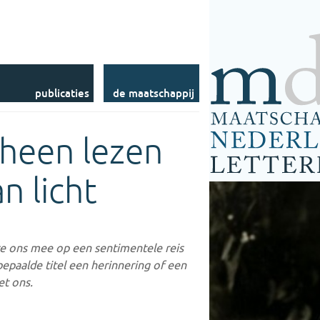
Commissies
Levensberichten
Fellowships
Accolade (voorheen
Bibliotheek
NLM)
Prijzen
Tijdschrift voor
DBNL
Nederlandse Taal- en
Letterkunde
Stichting LOUT
Publicaties op Internet
Contact
publicaties
de maatschappij
 heen lezen
n licht
e ons mee op een sentimentele reis
bepaalde titel een herinnering of een
et ons.