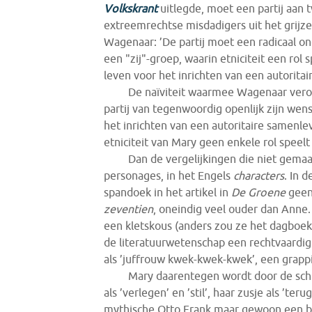
Volkskrant
uitlegde, moet een partij aa
extreemrechtse misdadigers uit het grijz
Wagenaar: ’De partij moet een radicaal on
een "zij"-groep, waarin etniciteit een rol
leven voor het inrichten van een autoritai
De naïviteit waarmee Wagenaar vero
partij van tegenwoordig openlijk zijn wens
het inrichten van een autoritaire samenlev
etniciteit van Mary geen enkele rol speelt 
Dan de vergelijkingen die niet gema
personages, in het Engels
characters
. In d
spandoek in het artikel in
De
Groene
geen
zeventien
, oneindig veel ouder dan Anne
een kletskous (anders zou ze het dagboek
de literatuurwetenschap een rechtvaardig
als ’juffrouw kwek-kwek-kwek’, een grappi
Mary daarentegen wordt door de schr
als ’verlegen’ en ’stil’, haar zusje als ’ter
mythische Otto Frank maar gewoon een be