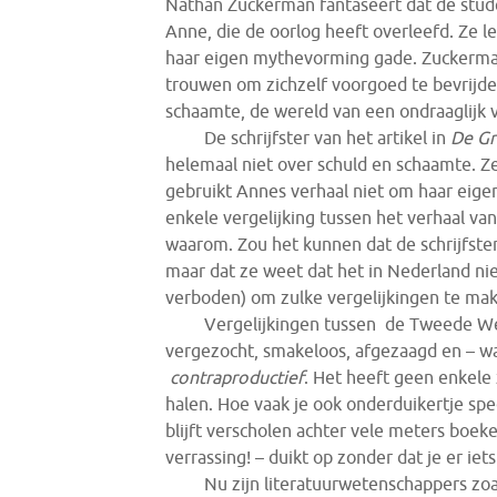
Nathan Zuckerman fantaseert dat de stude
Anne, die de oorlog heeft overleefd. Ze le
haar eigen mythevorming gade. Zuckerma
trouwen om zichzelf voorgoed te bevrijde
schaamte, de wereld van een ondraaglijk v
De schrijfster van het artikel in
De
Gr
helemaal niet over schuld en schaamte. Z
gebruikt Annes verhaal niet om haar eige
enkele vergelijking tussen het verhaal va
waarom. Zou het kunnen dat de schrijfste
maar dat ze weet dat het in Nederland nie
verboden) om zulke vergelijkingen te ma
Vergelijkingen tussen de Tweede Wer
vergezocht, smakeloos, afgezaagd en – wat
contraproductief
. Het heeft geen enkele
halen. Hoe vaak je ook onderduikertje sp
blijft verscholen achter vele meters boe
verrassing! – duikt op zonder dat je er iet
Nu zijn literatuurwetenschappers zoa