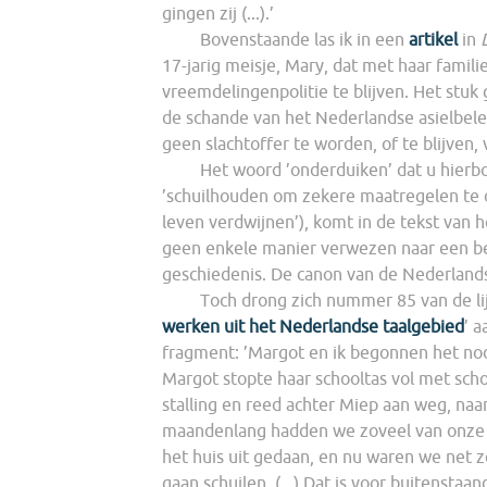
gingen zij (...).’
Bovenstaande las ik in een
artikel
in
17-jarig meisje, Mary, dat met haar famil
vreemdelingenpolitie te blijven. Het stuk
de schande van het Nederlandse asielbel
geen slachtoffer te worden, of te blijven, 
Het woord ’onderduiken’ dat u hier
’schuilhouden om zekere maatregelen te on
leven verdwijnen’), komt in de tekst van h
geen enkele manier verwezen naar een be
geschiedenis. De canon van de Nederlands
Toch drong zich nummer 85 van de lij
werken uit het Nederlandse taalgebied
’ 
fragment: ’Margot en ik begonnen het nodig
Margot stopte haar schooltas vol met scho
stalling en reed achter Miep aan weg, naar
maandenlang hadden we zoveel van onze i
het huis uit gedaan, en nu waren we net zo
gaan schuilen. (...) Dat is voor buitenstaa