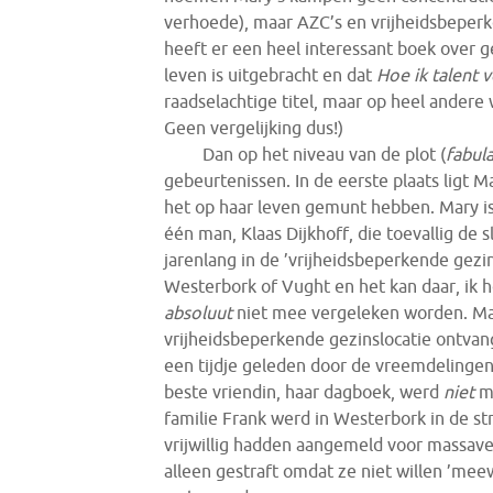
verhoede), maar AZC’s en vrijheidsbeperke
heeft er een heel interessant boek over g
leven is uitgebracht en dat
Hoe ik talent 
raadselachtige titel, maar op heel andere
Geen vergelijking dus!)
Dan op het niveau van de plot (
fabul
gebeurtenissen. In de eerste plaats ligt M
het op haar leven gemunt hebben. Mary i
één man, Klaas Dijkhoff, die toevallig de 
jarenlang in de ’vrijheidsbeperkende gezin
Westerbork of Vught en het kan daar, ik 
absoluut
niet mee vergeleken worden. Mar
vrijheidsbeperkende gezinslocatie ontvang
een tijdje geleden door de vreemdelinge
beste vriendin, haar dagboek, werd
niet
me
familie Frank werd in Westerbork in de st
vrijwillig hadden aangemeld voor massave
alleen gestraft omdat ze niet willen ’mee