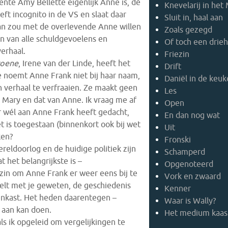
nte Amy Bellette eigenlijk Anne is, dé
Knevelarij in het 
eft incognito in de VS en slaat daar
Sluit in, haal aan
n zou met de overlevende Anne willen
Zoals gezegd
n van alle schuldgevoelens en
Of toch een drie
erhaal.
Friezin
oene
, Irene van der Linde, heeft het
Drift
e noemt Anne Frank niet bij haar naam,
Daniël in de keu
n verhaal te verfraaien. Ze maakt geen
Les
n Mary en dat van Anne. Ik vraag me af
Open
r wél aan Anne Frank heeft gedacht,
En dan nog wat
t is toegestaan (binnenkort ook bij wet
Uit
ken?
Fronski
eldoorlog en de huidige politiek zijn
Schamperd
 het belangrijkste is –
Opgenoteerd
 zin om Anne Frank er weer eens bij te
Vork en zwaard
eelt met je geweten, de geschiedenis
Kenner
kenkast. Het heden daarentegen –
Waar is Wally?
s aan kan doen.
Het medium kaas
ls ik opgeleid om vergelijkingen te