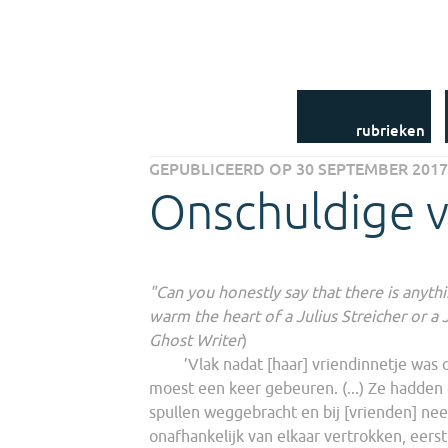
Dames in Data
Accolade Digitaal
Uit het Jaarboek-
archief
Uit het NLM-archief
Uit de bibliotheek
Nieuwsbrieven
rubrieken
GEPUBLICEERD OP 30 SEPTEMBER 201
Onschuldige v
"Can you honestly say that there is anyth
warm the heart of a Julius Streicher or 
Ghost Writer
)
’Vlak nadat [haar] vriendinnetje was o
moest een keer gebeuren. (...) Ze hadden
spullen weggebracht en bij [vrienden] ne
onafhankelijk van elkaar vertrokken, eers