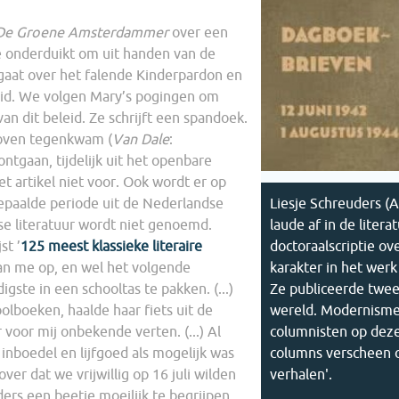
D
e Groene Amsterdammer
over een
ie onderduikt om uit handen van de
 gaat over het falende Kinderpardon en
eid. We volgen Mary’s pogingen om
van dit beleid. Ze schrijft een spandoek.
boven tegenkwam (
V
an Dale
:
tgaan, tijdelijk uit het openbare
et artikel niet voor. Ook wordt er op
Liesje Schreuders 
paalde periode uit de Nederlandse
laude af in de lite
e literatuur wordt niet genoemd.
doctoraalscriptie ov
st ’
125 meest klassieke literaire
karakter in het wer
aan me op, en wel het volgende
Ze publiceerde twe
ste in een schooltas te pakken. (...)
wereld. Modernismen
olboeken, haalde haar fiets uit de
columnisten op deze
 voor mij onbekende verten. (...) Al
columns verscheen o
nboedel en lijfgoed als mogelijk was
verhalen'.
ver dat we vrijwillig op 16 juli wilden
nders een beetje moeilijk te begrijpen,