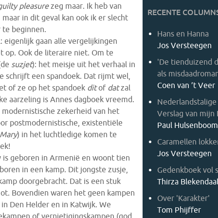
guilty pleasure
zeg maar. Ik heb van
RECENTE COLUMNS
maar in dit geval kan ook ik er slecht
r te beginnen.
Hans en Hanna
: eigenlijk gaan alle vergelijkingen
Jos Versteegen
 op. Ook de literaire niet. Om te
'De tienduizend 
 (de
suzjet
): het meisje uit het verhaal in
als misdaadroma
e schrijft een spandoek. Dat rijmt wel,
Coen van ’t Veer
iet of ze op het spandoek
dit
of
dat
zal
lke aarzeling is Annes dagboek vreemd.
Nederlandstalige
e modernistische zekerheid van het
Verslag van mijn
oor postmodernistische, existentiële
Paul Hulsenboo
Mary
) in het luchtledige komen te
Caramellen lokke
ek!
Jos Versteegen
 is geboren in Armenië en woont tien
eboren in een kamp. Dit jongste zusje,
Gedenkboek vol 
t kamp doorgebracht. Dat is een stuk
Thirza Blekendaa
rgot. Bovendien waren het geen kampen
Over 'Karakter'
 in Den Helder en in Katwijk. We
Tom Phijffer
ekampen of vernietigingskampen (god