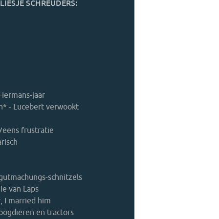
LIESJE SCHREUDERS:
Hermans-jaar
n* - Lucebert verwookt
Veens frustratie
risch
gutmachungs-schnitzels
ie van Laps
, I married him
oogdieren en tractors