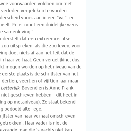
n twee voorwaarden voldoen om met
e verleden vergeleken te worden.
derscheid voorstaan in een "wij"- en
 speelt. En er moet een duidelijke wens
re samenleving.’
nderstelt dat een extreemrechtse
 zou uitspreken, als die zou leven, voor
ing doet niets af aan het feit dat de
in haar verhaal. Geen vergelijking, dus.
akt mogen worden op het niveau van de
e eerste plaats is de schrijfster van het
 dertien, veertien of vijftien jaar maar
.
Letterlijk
. Bovendien is Anne Frank
 niet geschreven hebben – dit heet in
ing op metaniveau). Ze staat bekend
g bedoeld alter ego.
ijfster van haar verhaal omschreven
uggetrokken’. Haar vader is niet de
zorgde man die ’s nachts niet kan