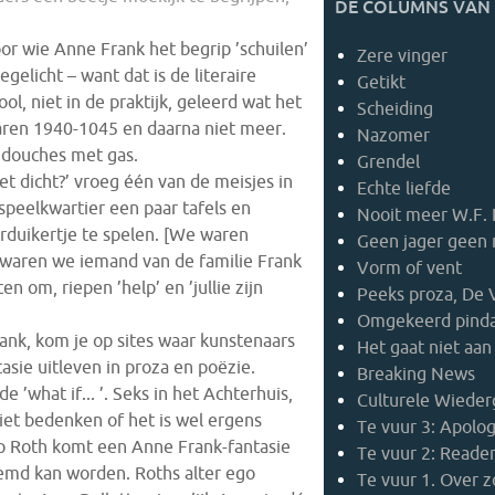
DE COLUMNS VAN 
or wie Anne Frank het begrip ’schuilen’
Zere vinger
gelicht – want dat is de literaire
Getikt
ool, niet in de praktijk, geleerd wat het
Scheiding
jaren 1940-1045 en daarna niet meer.
Nazomer
 douches met gas.
Grendel
t dicht?’ vroeg één van de meisjes in
Echte liefde
 speelkwartier een paar tafels en
Nooit meer W.F. 
duikertje te spelen. [We waren
Geen jager geen 
waren we iemand van de familie Frank
Vorm of vent
 om, riepen ’help’ en ’jullie zijn
Peeks proza, De 
Omgekeerd pinda
ank,
kom je op sites waar kunstenaars
Het gaat niet aan
asie uitleven in proza en poëzie.
Breaking News
 ’what if... ’. Seks in het Achterhuis,
Culturele Wieder
niet bedenken of het is wel ergens
Te vuur 3: Apolog
ip Roth komt een Anne Frank-fantasie
Te vuur 2: Reader
emd kan worden. Roths alter ego
Te vuur 1. Over z