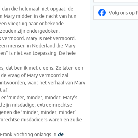
g dan die helemaal niet opgaat: de
Volg ons op 
van Mary midden in de nacht van hun
een vliegtuig naar onbekende
g zouden zijn ondergedoken.
s vermoord. Mary is niet vermoord.
geen mensen in Nederland die Mary
n" is niet van toepassing. De hele
os, dat ben ik met u eens. Ze laten een
: de vraag of Mary vermoord zal
antwoorden, want het verhaal van Mary
t af.
 er ’minder, minder, minder’ Mary’s
d zijn misdadige, extreemrechtse
genen die ’minder, minder, minder’
mrechtse misdadigers waren en zulke
rank Stichting onlangs in
de