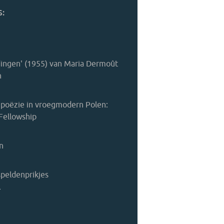
:
dingen' (1955) van Maria Dermoût
n
 poëzie in vroegmodern Polen:
 Fellowship
m
n
speldenprikjes
l