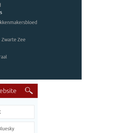
d
s
lokkenmakersbloed
e Zwarte Zee
raal
X
Bluesky