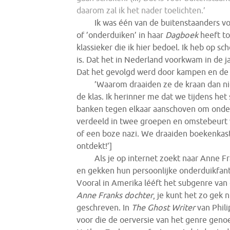
daarom zal ik het nader toelichten.’
Ik was één van de buitenstaanders vo
of ’onderduiken’ in haar
Dagboek
heeft toe
klassieker die ik hier bedoel. Ik heb op sch
is. Dat het in Nederland voorkwam in de 
Dat het gevolgd werd door kampen en de
’Waarom draaiden ze de kraan dan nie
de klas. Ik herinner me dat we tijdens het
banken tegen elkaar aanschoven om onder
verdeeld in twee groepen en omstebeurt 
of een boze nazi. We draaiden boekenkasten
ontdekt!’]
Als je op internet zoekt naar Anne Fr
en gekken
hun persoonlijke onderduikfant
Vooral in Amerika lééft het subgenre van de
Anne Franks dochter
, je kunt het zo gek 
geschreven. In
The Ghost Writer
van Phil
voor die de oerversie
van het genre geno