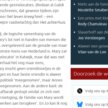
Niets aan de han
nde gezinslocaties. (Rodaan al Galidi
Nicolette Smaber
eschreven, dat gewoon tijdens zijn
voor het leven kreeg
heet – een
Een prins met k
 wijze raadselachtig dan
Het achterhuis
.
Rody Chamuleau
Slauerhoff aan d
a
), de logische samenhang van de
Jos Versteegen
ary’s lot niet in handen van mensen die
s overgeleverd aan de genade van maar
Alweer een gene
slimste mens van Nederland is. Mary zat
Vilan van de Loo
slocatie’ in Katwijk, maar dat was niet
herhaal het nog maar eens,
y mocht geen vriendinnetjes in de
en en haar beste vriendin is alweer
npolitiek ’meegenomen’, maar Annes
egenomen. Aan de andere kant: de
Volg ons op 
rafbarak gestopt omdat ze zich niet
rnietiging; de familie van Mary wordt
werken aan terugkeer’. En zo kan ik nog
Volg ons op 