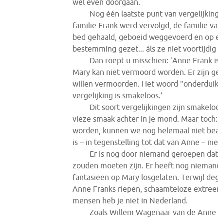
wel even doorgaan.
Nog één laatste punt van vergelijkin
familie Frank werd vervolgd, de familie 
bed gehaald, geboeid weggevoerd en op 
bestemming gezet... áls ze niet voortijdi
Dan roept u misschien: ’Anne Frank i
Mary kan niet vermoord worden. Er zijn 
willen vermoorden. Het woord "onderduike
vergelijking is smakeloos.’
Dit soort vergelijkingen zijn smakelo
vieze smaak achter in je mond. Maar toch
worden, kunnen we nog helemaal niet be
is – in tegenstelling tot dat van Anne – nie
Er is nog door niemand geroepen dat
zouden moeten zijn. Er heeft nog nieman
fantasieën op Mary losgelaten. Terwijl de
Anne Franks riepen, schaamteloze extree
mensen heb je niet in Nederland.
Zoals Willem Wagenaar van de Anne F